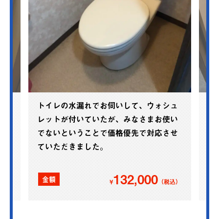
ご
トイレの水漏れでお伺いして、ウォシュ
2
シ
レットが付いていたが、みなさまお使い
超
ラ
でないということで価格優先で対応させ
い
た
ていただきました。
132,000
金額
込）
¥
（税込）