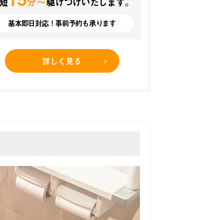
分〜
短
駆けつけいたします。
基本即日対応！事前予約も承ります
詳しく見る