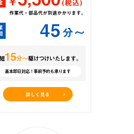
¥
(税込)
金
作業代・部品代が別途かかります。
45
業
分〜
間
15
分〜
短
駆けつけいたします。
基本即日対応！事前予約も承ります
詳しく見る