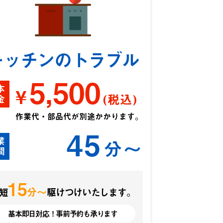
キッチンのトラブル
5,500
本
¥
(税込)
金
作業代・部品代が別途かかります。
45
業
分〜
間
15
分〜
短
駆けつけいたします。
基本即日対応！事前予約も承ります