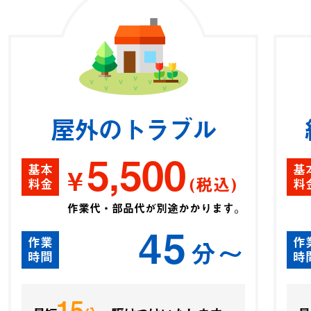
屋外のトラブル
5,500
基本
基
¥
(税込)
料金
料
作業代・部品代が別途かかります。
45
作業
作
分〜
時間
時
15