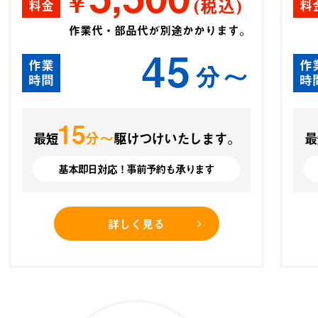
¥
(税込)
料金
料
作業代・部品代が別途かかります。
45
作業
作
分〜
時間
時
15
分〜
最短
駆けつけいたします。
最
基本即日対応！事前予約も承ります
詳しく見る