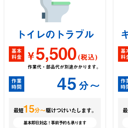
トイレのトラブル
5,500
基本
基
¥
(税込)
料金
料
作業代・部品代が別途かかります。
45
作業
作
分〜
時間
時
15
分〜
最短
駆けつけいたします。
最
基本即日対応！事前予約も承ります