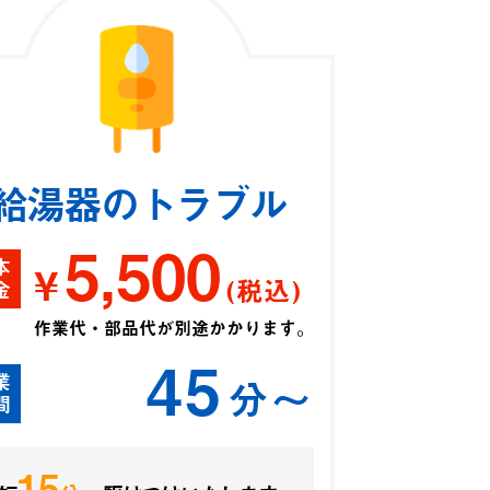
給湯器のトラブル
5,500
本
¥
(税込)
金
作業代・部品代が別途かかります。
45
業
分〜
間
15