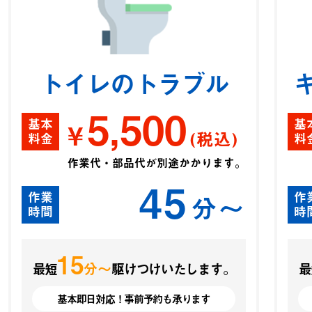
トイレのトラブル
5,500
基本
基
¥
(税込)
料金
料
作業代・部品代が別途かかります。
45
作業
作
分〜
時間
時
15
分〜
最短
駆けつけいたします。
最
基本即日対応！事前予約も承ります