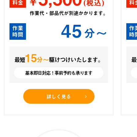
¥
(税込)
料金
料
作業代・部品代が別途かかります。
45
作業
作
分〜
時間
時
15
分〜
最短
駆けつけいたします。
最
基本即日対応！事前予約も承ります
詳しく見る