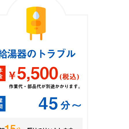
給湯器のトラブル
5,500
本
¥
(税込)
金
作業代・部品代が別途かかります。
45
業
分〜
間
15