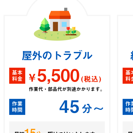
屋外のトラブル
5,500
基本
基
¥
(税込)
料金
料
作業代・部品代が別途かかります。
45
作業
作
分〜
時間
時
15