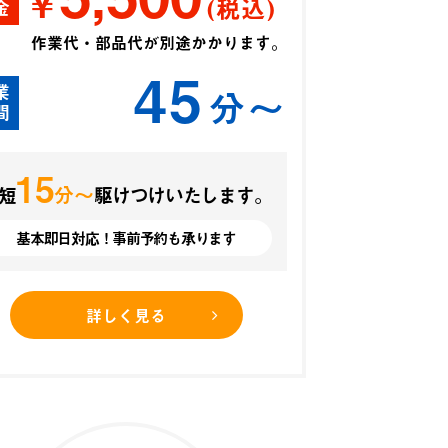
¥
(税込)
金
作業代・部品代が別途かかります。
45
業
分〜
間
15
分〜
短
駆けつけいたします。
基本即日対応！事前予約も承ります
詳しく見る