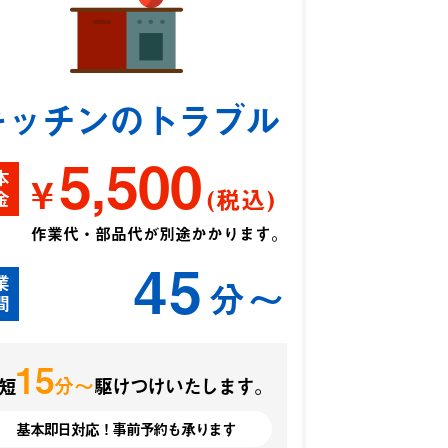
キッチンのトラブル
5,500
本
¥
(税込)
金
作業代・部品代が別途かかります。
45
業
分〜
間
15
分〜
短
駆けつけいたします。
基本即日対応！事前予約も承ります