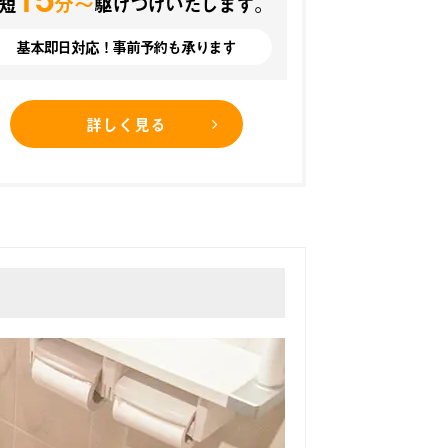
分〜
短
駆けつけいたします。
基本即日対応！事前予約も承ります
詳しく見る