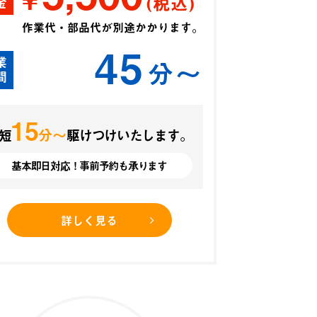
(税込)
金
作業代・部品代が別途かかります。
45
業
分〜
間
15
分〜
短
駆けつけいたします。
基本即日対応！事前予約も承ります
詳しく見る