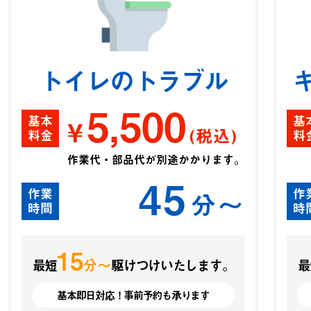
トイレのトラブル
5,500
基本
基
¥
(税込)
料金
料
作業代・部品代が別途かかります。
45
作業
作
分〜
時間
時
15
分〜
最短
駆けつけいたします。
最
基本即日対応！事前予約も承ります