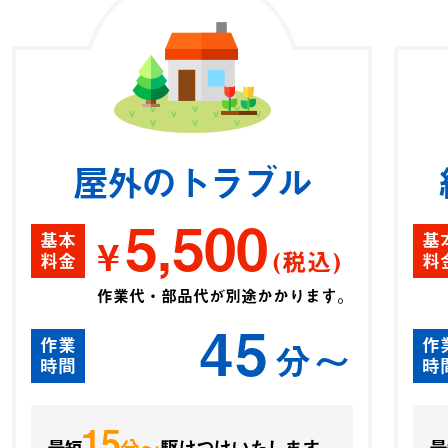
屋外のトラブル
5,500
基本
基
¥
(税込)
料金
料
作業代・部品代が別途かかります。
45
作業
作
分〜
時間
時
15
分〜
最短
駆けつけいたします。
最