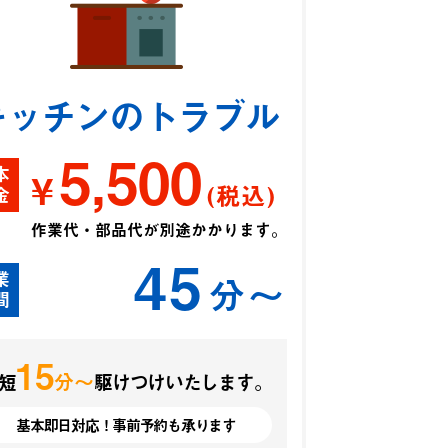
キッチンのトラブル
5,500
本
¥
(税込)
金
作業代・部品代が別途かかります。
45
業
分〜
間
15
分〜
短
駆けつけいたします。
基本即日対応！事前予約も承ります