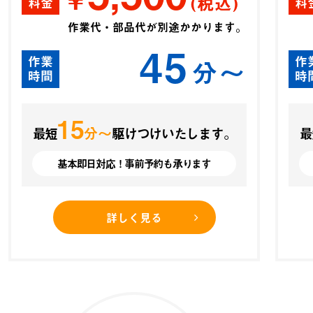
(税込)
料金
料
作業代・部品代が別途かかります。
45
作業
作
分〜
時間
時
15
分〜
最短
駆けつけいたします。
最
基本即日対応！事前予約も承ります
詳しく見る