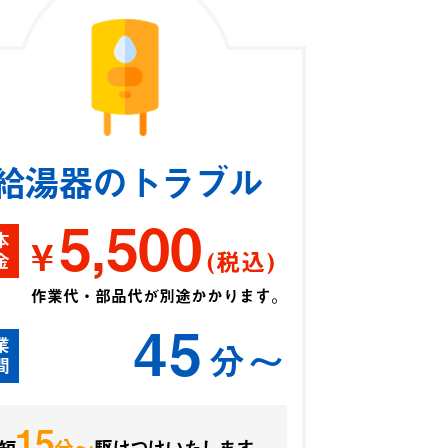
給湯器のトラブル
5,500
本
¥
(税込)
金
作業代・部品代が別途かかります。
45
業
分〜
間
15
分〜
短
駆けつけいたします。